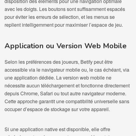
disposition des éléments pour une navigation optimale
avec les doigts. Les boutons sont suffisamment espacés
pour éviter les erreurs de sélection, et les menus se
replient intelligemment pour maximiser l’espace de jeu.
Application ou Version Web Mobile
Selon les préférences des joueurs, Betify peut être
accessible via le navigateur mobile ou, le cas échéant, via
une application dédiée. La version web mobile ne
nécessite aucun téléchargement et fonctionne directement
depuis Chrome, Safari ou tout autre navigateur moderne.
Cette approche garantit une compatibilité universelle sans
occuper d’espace de stockage sur votre appareil.
Si une application native est disponible, elle offre