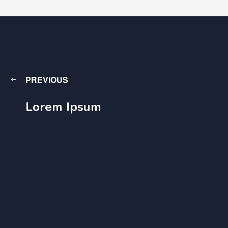
PREVIOUS
Lorem Ipsum