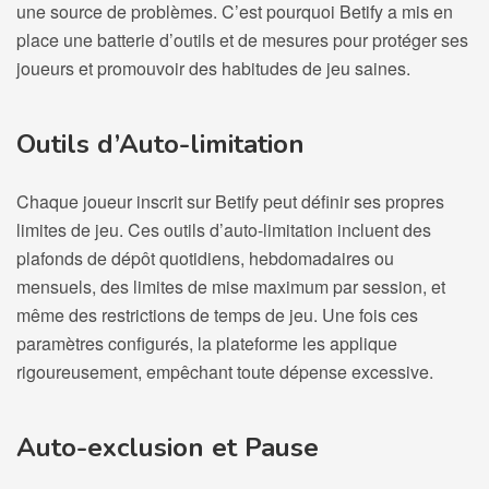
une source de problèmes. C’est pourquoi Betify a mis en
place une batterie d’outils et de mesures pour protéger ses
joueurs et promouvoir des habitudes de jeu saines.
Outils d’Auto-limitation
Chaque joueur inscrit sur Betify peut définir ses propres
limites de jeu. Ces outils d’auto-limitation incluent des
plafonds de dépôt quotidiens, hebdomadaires ou
mensuels, des limites de mise maximum par session, et
même des restrictions de temps de jeu. Une fois ces
paramètres configurés, la plateforme les applique
rigoureusement, empêchant toute dépense excessive.
Auto-exclusion et Pause