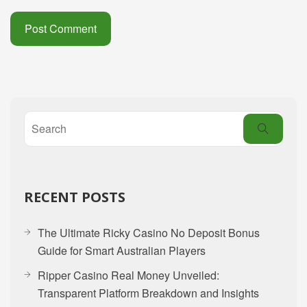
RECENT POSTS
The Ultimate Ricky Casino No Deposit Bonus
Guide for Smart Australian Players
Ripper Casino Real Money Unveiled:
Transparent Platform Breakdown and Insights