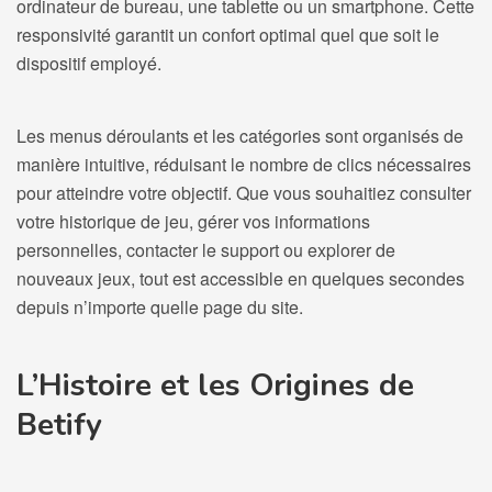
ordinateur de bureau, une tablette ou un smartphone. Cette
responsivité garantit un confort optimal quel que soit le
dispositif employé.
Les menus déroulants et les catégories sont organisés de
manière intuitive, réduisant le nombre de clics nécessaires
pour atteindre votre objectif. Que vous souhaitiez consulter
votre historique de jeu, gérer vos informations
personnelles, contacter le support ou explorer de
nouveaux jeux, tout est accessible en quelques secondes
depuis n’importe quelle page du site.
L’Histoire et les Origines de
Betify