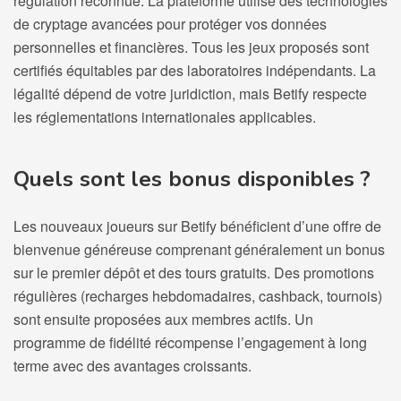
régulation reconnue. La plateforme utilise des technologies
de cryptage avancées pour protéger vos données
personnelles et financières. Tous les jeux proposés sont
certifiés équitables par des laboratoires indépendants. La
légalité dépend de votre juridiction, mais Betify respecte
les réglementations internationales applicables.
Quels sont les bonus disponibles ?
Les nouveaux joueurs sur Betify bénéficient d’une offre de
bienvenue généreuse comprenant généralement un bonus
sur le premier dépôt et des tours gratuits. Des promotions
régulières (recharges hebdomadaires, cashback, tournois)
sont ensuite proposées aux membres actifs. Un
programme de fidélité récompense l’engagement à long
terme avec des avantages croissants.