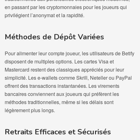
en passant par les cryptomonnaies pour les joueurs qui
privilégient l’anonymat et la rapidité.
Méthodes de Dépôt Variées
Pour alimenter leur compte joueur, les utilisateurs de Betify
disposent de multiples options. Les cartes Visa et
Mastercard restent des classiques appréciés pour leur
simplicité. Les e-wallets comme Skrill, Neteller ou PayPal
offrent des transactions instantanées. Les virements
bancaires conviennent aux joueurs qui préfèrent les
méthodes traditionnelles, même si les délais sont
légèrement plus longs.
Retraits Efficaces et Sécurisés