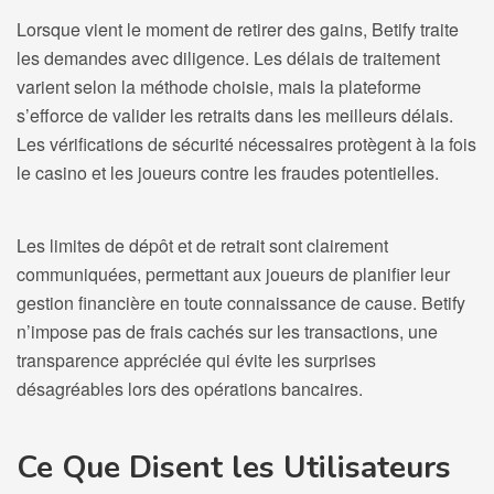
Lorsque vient le moment de retirer des gains, Betify traite
les demandes avec diligence. Les délais de traitement
varient selon la méthode choisie, mais la plateforme
s’efforce de valider les retraits dans les meilleurs délais.
Les vérifications de sécurité nécessaires protègent à la fois
le casino et les joueurs contre les fraudes potentielles.
Les limites de dépôt et de retrait sont clairement
communiquées, permettant aux joueurs de planifier leur
gestion financière en toute connaissance de cause. Betify
n’impose pas de frais cachés sur les transactions, une
transparence appréciée qui évite les surprises
désagréables lors des opérations bancaires.
Ce Que Disent les Utilisateurs