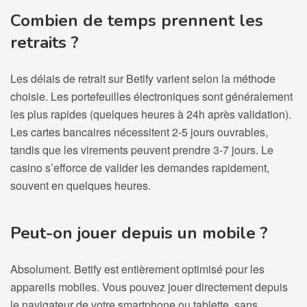
Combien de temps prennent les
retraits ?
Les délais de retrait sur Betify varient selon la méthode
choisie. Les portefeuilles électroniques sont généralement
les plus rapides (quelques heures à 24h après validation).
Les cartes bancaires nécessitent 2-5 jours ouvrables,
tandis que les virements peuvent prendre 3-7 jours. Le
casino s’efforce de valider les demandes rapidement,
souvent en quelques heures.
Peut-on jouer depuis un mobile ?
Absolument. Betify est entièrement optimisé pour les
appareils mobiles. Vous pouvez jouer directement depuis
le navigateur de votre smartphone ou tablette, sans