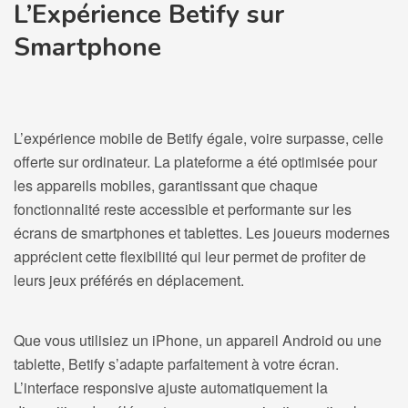
L’Expérience Betify sur
Smartphone
L’expérience mobile de Betify égale, voire surpasse, celle
offerte sur ordinateur. La plateforme a été optimisée pour
les appareils mobiles, garantissant que chaque
fonctionnalité reste accessible et performante sur les
écrans de smartphones et tablettes. Les joueurs modernes
apprécient cette flexibilité qui leur permet de profiter de
leurs jeux préférés en déplacement.
Que vous utilisiez un iPhone, un appareil Android ou une
tablette, Betify s’adapte parfaitement à votre écran.
L’interface responsive ajuste automatiquement la